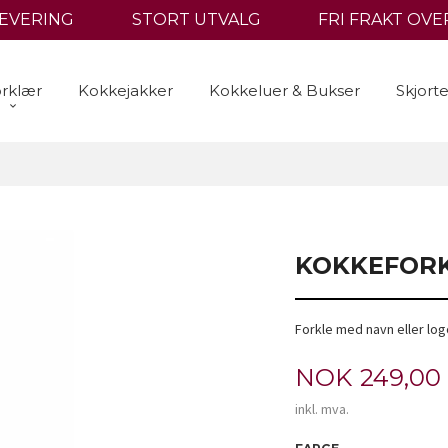
LEVERING
STORT UTVALG
FRI FRAKT OVER
rklær
Kokkejakker
Kokkeluer & Bukser
Skjort
KOKKEFORK
Forkle med navn eller log
Pris
NOK
249,00
inkl. mva.