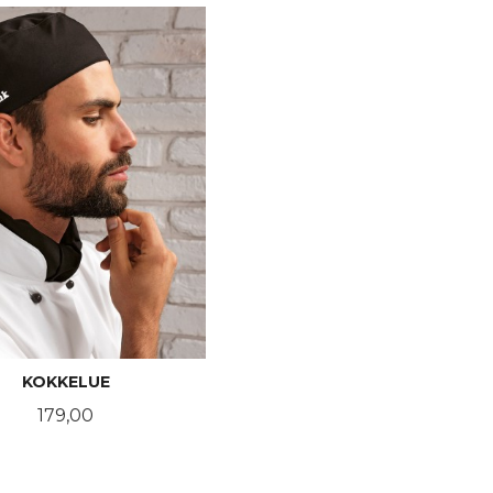
KOKKELUE
Pris
179,00
LES MER