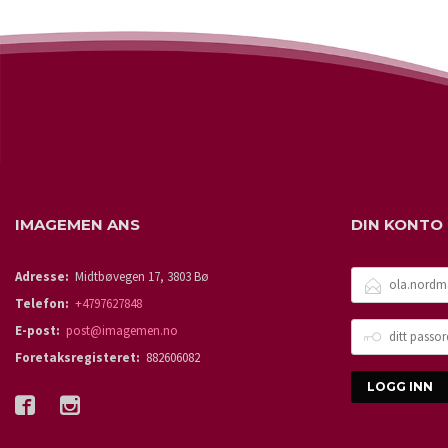
IMAGEMEN ANS
DIN KONTO
E-
Adresse:
Midtbøvegen 17, 3803 Bø
POSTADRESSE
Telefon:
+4797627848
DITT
E-post:
post@imagemen.no
PASSORD
Foretaksregisteret:
882606082