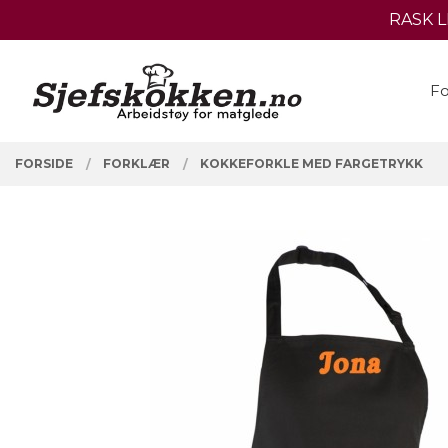
Gå
RASK 
Lukk
til
innholdet
PRODUKTER
Fo
FORSIDE
FORKLÆR
KOKKEFORKLE MED FARGETRYKK