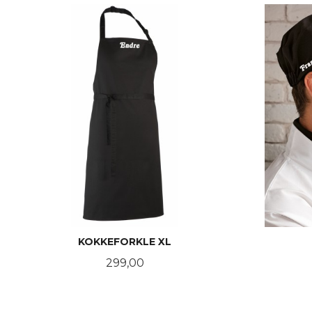
KOKKEFORKLE XL
Pris
299,00
LES MER