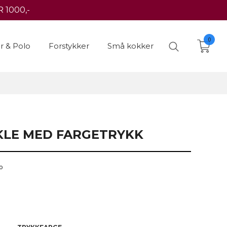
 1000,-
0
er & Polo
Forstykker
Små kokker
LE MED FARGETRYKK
o