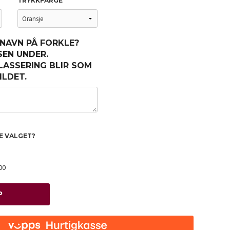
TRYKKFARGE
 NAVN PÅ FORKLE?
EN UNDER.
LASSERING BLIR SOM
ILDET.
TE VALGET?
00
P
Fargek