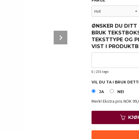
FARGE
ØNSKER DU DITT
BRUK TEKSTBOKS
Next
TEKSTTYPE OG P
VIST I PRODUKTB
0
/ 255 tegn
VIL DU TA I BRUK DET
JA
NEI
Merk!
Ekstra pris NOK 99,
KJØ
Hvit