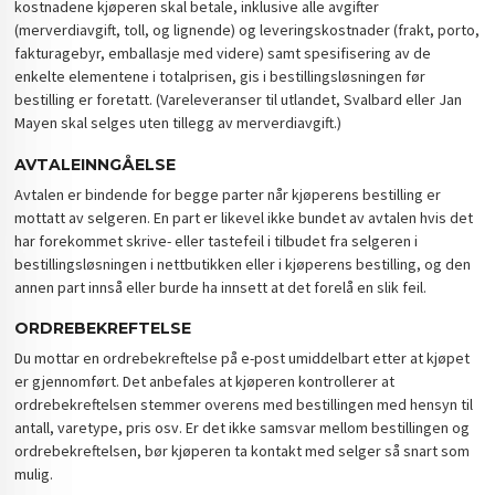
kostnadene kjøperen skal betale, inklusive alle avgifter
(merverdiavgift, toll, og lignende) og leveringskostnader (frakt, porto,
fakturagebyr, emballasje med videre) samt spesifisering av de
enkelte elementene i totalprisen, gis i bestillingsløsningen før
bestilling er foretatt. (Vareleveranser til utlandet, Svalbard eller Jan
Mayen skal selges uten tillegg av merverdiavgift.)
AVTALEINNGÅELSE
Avtalen er bindende for begge parter når kjøperens bestilling er
mottatt av selgeren. En part er likevel ikke bundet av avtalen hvis det
har forekommet skrive- eller tastefeil i tilbudet fra selgeren i
bestillingsløsningen i nettbutikken eller i kjøperens bestilling, og den
annen part innså eller burde ha innsett at det forelå en slik feil.
ORDREBEKREFTELSE
Du mottar en ordrebekreftelse på e-post umiddelbart etter at kjøpet
er gjennomført. Det anbefales at kjøperen kontrollerer at
ordrebekreftelsen stemmer overens med bestillingen med hensyn til
antall, varetype, pris osv. Er det ikke samsvar mellom bestillingen og
ordrebekreftelsen, bør kjøperen ta kontakt med selger så snart som
mulig.