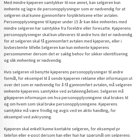
Med mindre kjøperen samtykker til noe annet, kan selgeren kun
innhente og lagre de personopplysninger som er nødvendig for at
selgeren skal kunne gjennomføre forpliktelsene etter avtalen.
Personopplysningene til kjøper under 15 år kan ikke innhentes med
mindre selgeren har samtykke fra foreldre eller foresatte. Kjøperens
personopplysninger skal kun utleveres til andre hvis det er nødvendig
for at selgeren skal få gjennomført avtalen med kjøperen, eller i
lovbestemte tilfelle.Selgeren kan kun innhente kjøperens
personnummer dersom det er saklig behov for sikker identifisering
og slik innhenting er nødvendig.
Hvis selgeren vil benytte kjøperens personopplysninger til andre
formål, for eksempel til å sende kjøperen reklame eller informasjon ut
over det som er nødvendig for å få gjennomført avtalen, må selgeren
innhente kjøperens samtykke ved avtaleinngåelsen. Selgeren må
gikjøperen informasjon om hva personopplysningene skal brukes til
og om hvem som skal bruke personopplysningene. Kjøperens
samtykke må være frivillig og avgis ved en aktiv handling, for
eksempel ved avkrysning.
Kjøperen skal enkelt kunne kontakte selgeren, for eksempel pr
telefon eller e-post dersom han eller hun har spørsmål om selgerens