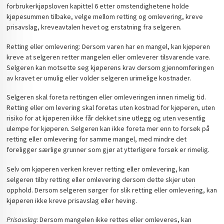
forbrukerkjøpsloven kapittel 6 etter omstendighetene holde
kjøpesummen tilbake, velge mellom retting og omlevering, kreve
prisavslag, kreveavtalen hevet og erstatning fra selgeren.
Retting eller omlevering: Dersom varen har en mangel, kan kjøperen
kreve at selgeren retter mangelen eller omleverer tilsvarende vare.
Selgeren kan motsette seg kjøperens krav dersom gjennomføringen
av kravet er umulig eller volder selgeren urimelige kostnader.
Selgeren skal foreta rettingen eller omleveringen innen rimelig tid.
Retting eller om levering skal foretas uten kostnad for kjøperen, uten
risiko for at kjøperen ikke får dekket sine utlegg og uten vesentlig
ulempe for kjøperen. Selgeren kan ikke foreta mer enn to forsøk på
retting eller omlevering for samme mangel, med mindre det
foreligger særlige grunner som gjør at ytterligere forsøk er rimelig.
Selv om kjøperen verken krever retting eller omlevering, kan
selgeren tilby retting eller omlevering dersom dette skjer uten
opphold. Dersom selgeren sørger for slik retting eller omlevering, kan
kjøperen ikke kreve prisavslag eller heving.
Prisavslag
: Dersom mangelen ikke rettes eller omleveres, kan