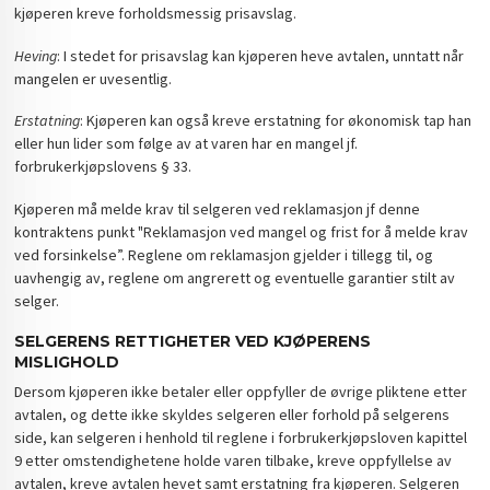
kjøperen kreve forholdsmessig prisavslag.
Heving
: I stedet for prisavslag kan kjøperen heve avtalen, unntatt når
mangelen er uvesentlig.
Erstatning
: Kjøperen kan også kreve erstatning for økonomisk tap han
eller hun lider som følge av at varen har en mangel jf.
forbrukerkjøpslovens § 33.
Kjøperen må melde krav til selgeren ved reklamasjon jf denne
kontraktens punkt "Reklamasjon ved mangel og frist for å melde krav
ved forsinkelse”. Reglene om reklamasjon gjelder i tillegg til, og
uavhengig av, reglene om angrerett og eventuelle garantier stilt av
selger.
SELGERENS RETTIGHETER VED KJØPERENS
MISLIGHOLD
Dersom kjøperen ikke betaler eller oppfyller de øvrige pliktene etter
avtalen, og dette ikke skyldes selgeren eller forhold på selgerens
side, kan selgeren i henhold til reglene i forbrukerkjøpsloven kapittel
9 etter omstendighetene holde varen tilbake, kreve oppfyllelse av
avtalen, kreve avtalen hevet samt erstatning fra kjøperen. Selgeren