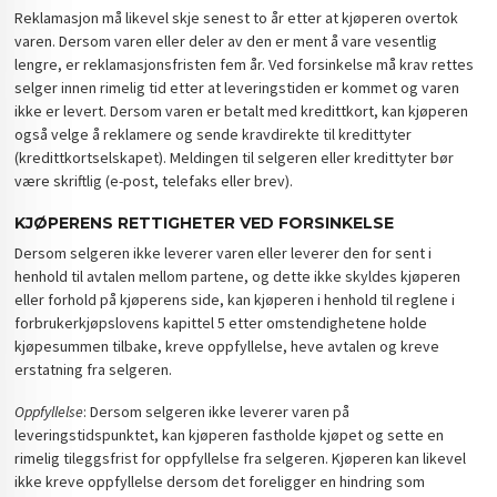
Reklamasjon må likevel skje senest to år etter at kjøperen overtok
varen. Dersom varen eller deler av den er ment å vare vesentlig
lengre, er reklamasjonsfristen fem år. Ved forsinkelse må krav rettes
selger innen rimelig tid etter at leveringstiden er kommet og varen
ikke er levert. Dersom varen er betalt med kredittkort, kan kjøperen
også velge å reklamere og sende kravdirekte til kredittyter
(kredittkortselskapet). Meldingen til selgeren eller kredittyter bør
være skriftlig (e-post, telefaks eller brev).
KJØPERENS RETTIGHETER VED FORSINKELSE
Dersom selgeren ikke leverer varen eller leverer den for sent i
henhold til avtalen mellom partene, og dette ikke skyldes kjøperen
eller forhold på kjøperens side, kan kjøperen i henhold til reglene i
forbrukerkjøpslovens kapittel 5 etter omstendighetene holde
kjøpesummen tilbake, kreve oppfyllelse, heve avtalen og kreve
erstatning fra selgeren.
Oppfyllelse
: Dersom selgeren ikke leverer varen på
leveringstidspunktet, kan kjøperen fastholde kjøpet og sette en
rimelig tileggsfrist for oppfyllelse fra selgeren. Kjøperen kan likevel
ikke kreve oppfyllelse dersom det foreligger en hindring som