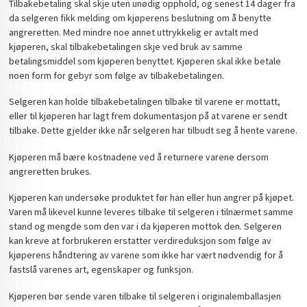
Tilbakebetaling skal skje uten unødig opphold, og senest 14 dager fra
da selgeren fikk melding om kjøperens beslutning om å benytte
angreretten. Med mindre noe annet uttrykkelig er avtalt med
kjøperen, skal tilbakebetalingen skje ved bruk av samme
betalingsmiddel som kjøperen benyttet. Kjøperen skal ikke betale
noen form for gebyr som følge av tilbakebetalingen.
Selgeren kan holde tilbakebetalingen tilbake til varene er mottatt,
eller til kjøperen har lagt frem dokumentasjon på at varene er sendt
tilbake. Dette gjelder ikke når selgeren har tilbudt seg å hente varene.
Kjøperen må bære kostnadene ved å returnere varene dersom
angreretten brukes.
Kjøperen kan undersøke produktet før han eller hun angrer på kjøpet.
Varen må likevel kunne leveres tilbake til selgeren i tilnærmet samme
stand og mengde som den var i da kjøperen mottok den. Selgeren
kan kreve at forbrukeren erstatter verdireduksjon som følge av
kjøperens håndtering av varene som ikke har vært nødvendig for å
fastslå varenes art, egenskaper og funksjon.
Kjøperen bør sende varen tilbake til selgeren i originalemballasjen