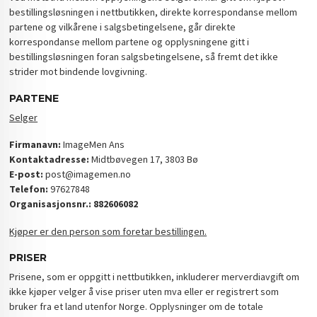
bestillingsløsningen i nettbutikken, direkte korrespondanse mellom
partene og vilkårene i salgsbetingelsene, går direkte
korrespondanse mellom partene og opplysningene gitt i
bestillingsløsningen foran salgsbetingelsene, så fremt det ikke
strider mot bindende lovgivning.
PARTENE
Selger
Firmanavn:
ImageMen Ans
Kontaktadresse:
Midtbøvegen 17, 3803 Bø
E-post:
post@imagemen.no
Telefon:
97627848
Organisasjonsnr.: 882606082
Kjøper er den person som foretar bestillingen.
PRISER
Prisene, som er oppgitt i nettbutikken, inkluderer merverdiavgift om
ikke kjøper velger å vise priser uten mva eller er registrert som
bruker fra et land utenfor Norge. Opplysninger om de totale