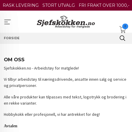
Gå
RASK LEVERING
STORT UTVALG
FRI FRAKT OVER 1000,-
til
innholdet
0
FORSIDE
OM OSS
Sjefskokken.no - Arbeidstøy for matglede!
Vi tilbyr arbeidstøy til næringsdrivende, ansatte innen salg og service
og privatpersoner.
Alle våre produkter kan tilpasses med tekst, logotrykk og brodering i
en rekke varianter.
Hobbykokk eller profesjonell, vi har antrekket for deg!
Avtalen