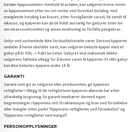
betaler kjøpesummen i henhold til avtalen, kan selgeren kreve renter
av kjøpesummen etter lov om renter ved forsinket betaling. Ved
manglende betaling kan kravet, etter forutgående varsel, bli sendt til
inkasso, og kjøperen kan da bli holdt ansvarlig for gebyrer etter lov
om inkassovirksomhet og annen inndrivning av forfalte pengekrav.
Gebyr
ved uavhentede ikke-forskuddsbetalte varer: Dersom kjøperen
unnlater å hente ubetalte varer, kan selgeren belaste kjøper med et
gebyr på kr 500,- + frakt tur/retur. Gebyret skal maksimalt dekke
selgerens faktiske utlegg for å levere varen til kjøperen. Et slikt gebyr
kan ikke belastes kjøpere under 18 år.
GARANTI
Garanti som gis av selgeren eller produsenten, gir kjøperen
rettigheter i tillegg til de rettighetene kjøperen allerede har etter
ufravikelig lovgivning. En garanti innebærer dermed ingen
begrensninger i kjøperens rett til reklamasjon og krav ved forsinkelse
eller mangler etter punkt "Kjøperens rettigheter ved forsinkelse" og
"Kjøperens rettigheter ved mangel".
PERSONOPPLYSNINGER