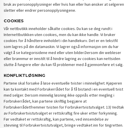
bruk av personopplysninger eller hvis han eller hun ønsker at selgeren
sletter eller endrer personopplysningene.
COOKIES
Vår nettbutikk inneholder såkalte cookies. Du kan se deg rundt i
Internettbutikken uten cookies, men du kan ikke handle. Vi bruker
cookies for å håndtere innholdet i din handlekurv. Det er en tekstfil
som lagres på din datamaskin. Vi lagrer også informasjon om du har
valgt å se kategorisidene med eller uten bilder.Dersom din webleser
eller brannmur er innstilt til å hindre lagring av cookies kan nettsiden
slutte å fungere eller du kan få problemer med å gjennomføre et salg.
KONFLIKTLØSNING
Partene skal forsøke å løse eventuelle tvister i minnelighet. Kjøperen
kan ta kontakt med Forbrukerrådet for å få bistand i en eventuell tvist
med selger. Dersom minnelig løsning ikke oppnås etter megling i
Forbrukerrådet, kan partene skriftlig begjære at
Forbrukerrådetfremmer tvisten for Forbrukertvistutvalget. 13) Vedtak
av Forbrukertvistutvalget er rettskraftig fire uker etter forkynning.
Før vedtaket er rettskraftig, kan partene, ved innsendelse av
stevning til Forbrukertvistutvalget, bringe vedtaket inn for tingretten.