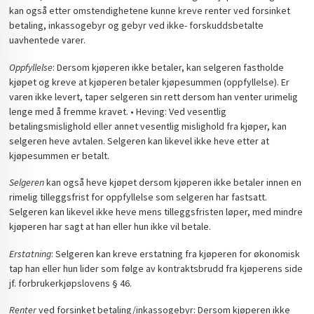
kan også etter omstendighetene kunne kreve renter ved forsinket
betaling, inkassogebyr og gebyr ved ikke- forskuddsbetalte
uavhentede varer.
Oppfyllelse
: Dersom kjøperen ikke betaler, kan selgeren fastholde
kjøpet og kreve at kjøperen betaler kjøpesummen (oppfyllelse). Er
varen ikke levert, taper selgeren sin rett dersom han venter urimelig
lenge med å fremme kravet. • Heving: Ved vesentlig
betalingsmislighold eller annet vesentlig mislighold fra kjøper, kan
selgeren heve avtalen. Selgeren kan likevel ikke heve etter at
kjøpesummen er betalt.
Selgeren
kan også heve kjøpet dersom kjøperen ikke betaler innen en
rimelig tilleggsfrist for oppfyllelse som selgeren har fastsatt.
Selgeren kan likevel ikke heve mens tilleggsfristen løper, med mindre
kjøperen har sagt at han eller hun ikke vil betale.
Erstatning
: Selgeren kan kreve erstatning fra kjøperen for økonomisk
tap han eller hun lider som følge av kontraktsbrudd fra kjøperens side
jf. forbrukerkjøpslovens § 46.
Renter
ved forsinket betaling/inkassogebyr: Dersom kjøperen ikke