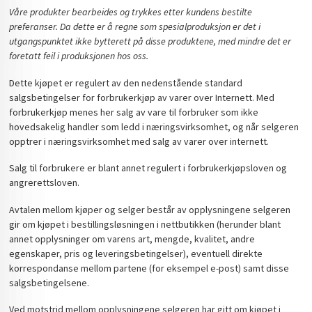
Våre produkter bearbeides og trykkes etter kundens bestilte
preferanser. Da dette er å regne som spesialproduksjon er det i
utgangspunktet ikke bytterett på disse produktene, med mindre det er
foretatt feil i produksjonen hos oss.
Dette kjøpet er regulert av den nedenstående standard
salgsbetingelser for forbrukerkjøp av varer over Internett. Med
forbrukerkjøp menes her salg av vare til forbruker som ikke
hovedsakelig handler som ledd i næringsvirksomhet, og når selgeren
opptrer i næringsvirksomhet med salg av varer over internett.
Salg til forbrukere er blant annet regulert i forbrukerkjøpsloven og
angrerettsloven.
Avtalen mellom kjøper og selger består av opplysningene selgeren
gir om kjøpet i bestillingsløsningen i nettbutikken (herunder blant
annet opplysninger om varens art, mengde, kvalitet, andre
egenskaper, pris og leveringsbetingelser), eventuell direkte
korrespondanse mellom partene (for eksempel e-post) samt disse
salgsbetingelsene.
Ved motstrid mellom opplysningene selgeren har gitt om kjøpet i