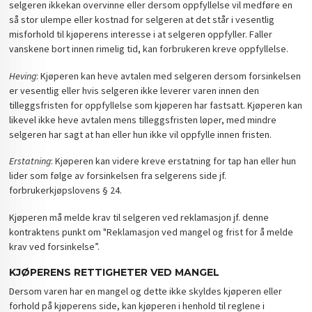
selgeren ikkekan overvinne eller dersom oppfyllelse vil medføre en
så stor ulempe eller kostnad for selgeren at det står i vesentlig
misforhold til kjøperens interesse i at selgeren oppfyller. Faller
vanskene bort innen rimelig tid, kan forbrukeren kreve oppfyllelse.
Heving
: Kjøperen kan heve avtalen med selgeren dersom forsinkelsen
er vesentlig eller hvis selgeren ikke leverer varen innen den
tilleggsfristen for oppfyllelse som kjøperen har fastsatt. Kjøperen kan
likevel ikke heve avtalen mens tilleggsfristen løper, med mindre
selgeren har sagt at han eller hun ikke vil oppfylle innen fristen.
Erstatning
: Kjøperen kan videre kreve erstatning for tap han eller hun
lider som følge av forsinkelsen fra selgerens side jf.
forbrukerkjøpslovens § 24.
Kjøperen må melde krav til selgeren ved reklamasjon jf. denne
kontraktens punkt om "Reklamasjon ved mangel og frist for å melde
krav ved forsinkelse”.
KJØPERENS RETTIGHETER VED MANGEL
Dersom varen har en mangel og dette ikke skyldes kjøperen eller
forhold på kjøperens side, kan kjøperen i henhold til reglene i