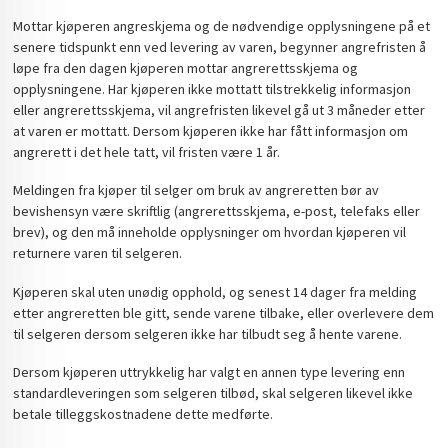
Mottar kjøperen angreskjema og de nødvendige opplysningene på et
senere tidspunkt enn ved levering av varen, begynner angrefristen å
løpe fra den dagen kjøperen mottar angrerettsskjema og
opplysningene. Har kjøperen ikke mottatt tilstrekkelig informasjon
eller angrerettsskjema, vil angrefristen likevel gå ut 3 måneder etter
at varen er mottatt. Dersom kjøperen ikke har fått informasjon om
angrerett i det hele tatt, vil fristen være 1 år.
Meldingen fra kjøper til selger om bruk av angreretten bør av
bevishensyn være skriftlig (angrerettsskjema, e-post, telefaks eller
brev), og den må inneholde opplysninger om hvordan kjøperen vil
returnere varen til selgeren.
Kjøperen skal uten unødig opphold, og senest 14 dager fra melding
etter angreretten ble gitt, sende varene tilbake, eller overlevere dem
til selgeren dersom selgeren ikke har tilbudt seg å hente varene.
Dersom kjøperen uttrykkelig har valgt en annen type levering enn
standardleveringen som selgeren tilbød, skal selgeren likevel ikke
betale tilleggskostnadene dette medførte.