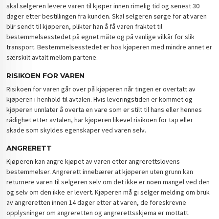
skal selgeren levere varen til kjøper innen rimelig tid og senest 30
dager etter bestillingen fra kunden. Skal selgeren sørge for at varen
blir sendt til kjøperen, plikter han å få varen fraktet til
bestemmelsesstedet på egnet måte og på vanlige vilkår for slik
transport. Bestemmelsesstedet er hos kjøperen med mindre annet er
særskilt avtalt mellom partene.
RISIKOEN FOR VAREN
Risikoen for varen går over på kjøperen når tingen er overtatt av
kjøperen i henhold til avtalen. Hvis leveringstiden er kommet og
kjøperen unnlater å overta en vare som er stilt til hans eller hennes
rådighet etter avtalen, har kjøperen likevel risikoen for tap eller
skade som skyldes egenskaper ved varen selv.
ANGRERETT
Kjøperen kan angre kjøpet av varen etter angrerettslovens
bestemmelser. Angrerett innebærer at kjøperen uten grunn kan
returnere varen til selgeren selv om det ikke er noen mangel ved den
og selv om den ikke er levert. Kjøperen må gi selger melding om bruk
av angreretten innen 14 dager etter at varen, de foreskrevne
opplysninger om angreretten og angrerettsskjema er mottatt.