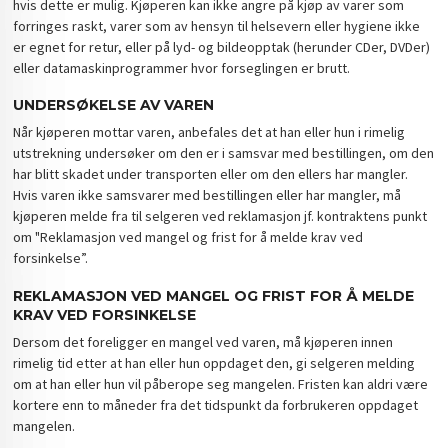
hvis dette er mulig. Kjøperen kan ikke angre på kjøp av varer som
forringes raskt, varer som av hensyn til helsevern eller hygiene ikke
er egnet for retur, eller på lyd- og bildeopptak (herunder CDer, DVDer)
eller datamaskinprogrammer hvor forseglingen er brutt.
UNDERSØKELSE AV VAREN
Når kjøperen mottar varen, anbefales det at han eller hun i rimelig
utstrekning undersøker om den er i samsvar med bestillingen, om den
har blitt skadet under transporten eller om den ellers har mangler.
Hvis varen ikke samsvarer med bestillingen eller har mangler, må
kjøperen melde fra til selgeren ved reklamasjon jf. kontraktens punkt
om "Reklamasjon ved mangel og frist for å melde krav ved
forsinkelse”.
REKLAMASJON VED MANGEL OG FRIST FOR Å MELDE
KRAV VED FORSINKELSE
Dersom det foreligger en mangel ved varen, må kjøperen innen
rimelig tid etter at han eller hun oppdaget den, gi selgeren melding
om at han eller hun vil påberope seg mangelen. Fristen kan aldri være
kortere enn to måneder fra det tidspunkt da forbrukeren oppdaget
mangelen.