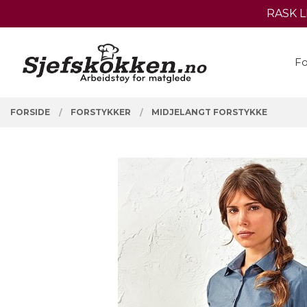
Gå
RASK 
Lukk
til
innholdet
PRODUKTER
Fo
FORSIDE
FORSTYKKER
MIDJELANGT FORSTYKKE