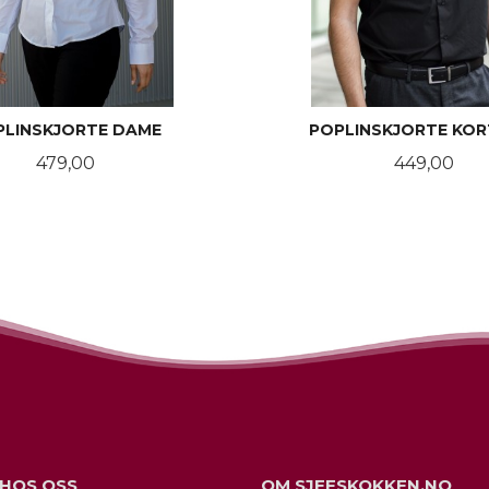
PLINSKJORTE DAME
POPLINSKJORTE KOR
Pris
Pris
479,00
449,00
LES MER
LES MER
 HOS OSS
OM SJEFSKOKKEN.NO