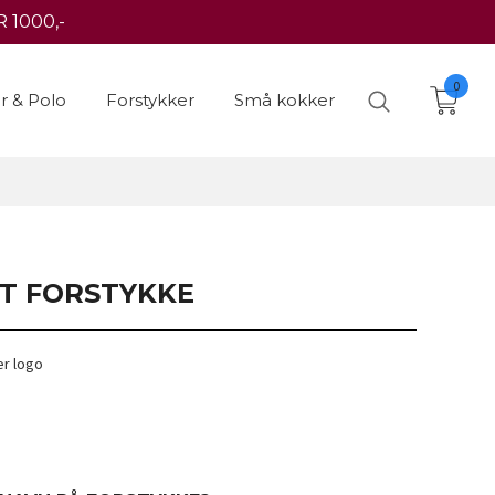
 1000,-
0
er & Polo
Forstykker
Små kokker
T FORSTYKKE
er logo