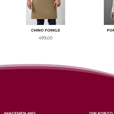
CHINO FORKLE
PO
Pris
499,00
LES MER
IMAGEMEN ANS
DIN KONTO