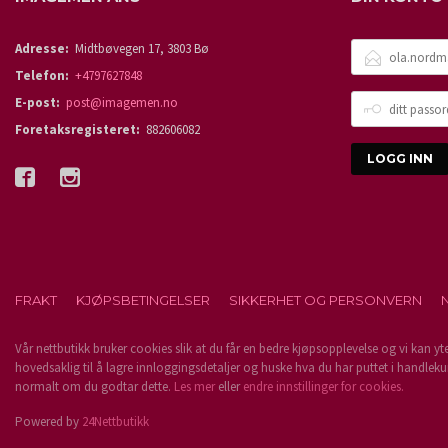
E-
Adresse:
Midtbøvegen 17, 3803 Bø
POSTADRESSE
Telefon:
+4797627848
DITT
E-post:
post@imagemen.no
PASSORD
Foretaksregisteret:
882606082
FRAKT
KJØPSBETINGELSER
SIKKERHET OG PERSONVERN
Vår nettbutikk bruker cookies slik at du får en bedre kjøpsopplevelse og vi kan yt
hovedsaklig til å lagre innloggingsdetaljer og huske hva du har puttet i handleku
normalt om du godtar dette.
Les mer
eller
endre innstillinger for cookies.
Powered by
24Nettbutikk