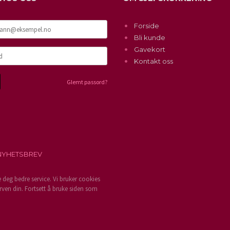
Forside
Bli kunde
Gavekort
Kontakt oss
Glemt passord?
NYHETSBREV
e deg bedre service. Vi bruker cookies
rven din. Fortsett å bruke siden som