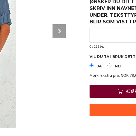
ØNSKER DU DITT
SKRIV INN NAVNE
UNDER. TEKSTTY
BLIR SOM VIST I
Next
0
/ 255 tegn
VIL DU TA I BRUK DET
JA
NEI
Merk!
Ekstra pris NOK 79,
KJØ