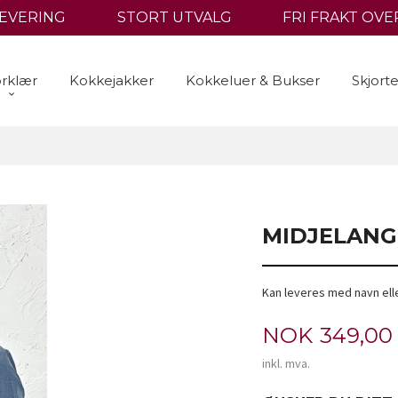
LEVERING
STORT UTVALG
FRI FRAKT OVER
rklær
Kokkejakker
Kokkeluer & Bukser
Skjort
MIDJELANG
Kan leveres med navn ell
Pris
NOK
349,00
inkl. mva.