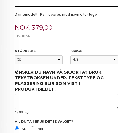
Damemodell - Kan leveres med navn eller logo
Pris
NOK
379,00
inkl. mva.
STØRRELSE
FARGE
ØNSKER DU NAVN PÅ SKJORTA? BRUK
TEKSTBOKSEN UNDER. TEKSTTYPE OG
PLASSERING BLIR SOM VIST I
PRODUKTBILDET.
0
/ 255 tegn
VIL DU TA I BRUK DETTE VALGET?
JA
NEI